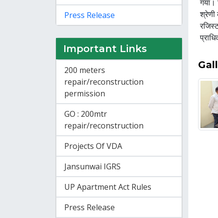
गया। र
श्रेणी
Press Release
रजिस्ट
प्राधि
Important Links
Gal
200 meters
repair/reconstruction
permission
GO : 200mtr
repair/reconstruction
Projects Of VDA
Jansunwai IGRS
UP Apartment Act Rules
Press Release