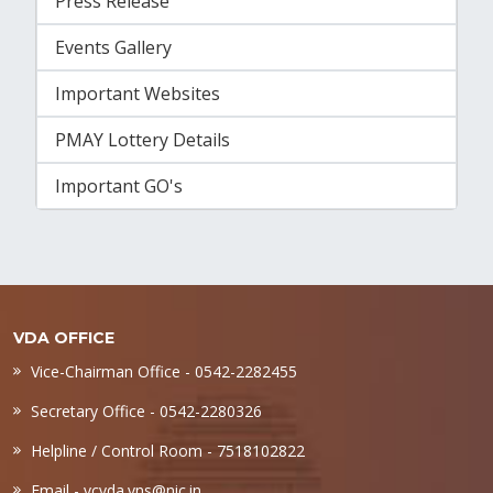
Press Release
Events Gallery
Important Websites
PMAY Lottery Details
Important GO's
VDA OFFICE
Vice-Chairman Office - 0542-2282455
Secretary Office - 0542-2280326
Helpline / Control Room - 7518102822
Email -
vcvda.vns@nic.in