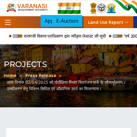
Apply For NOC
E-Auction
Land Use Report
वाराणसी विकास प्राधिकरण द्वारा स्वीकृत लेआउट की सूची
“वर्ष 2006 से 
PROJECTS
Home
Press Release
आज दिनांक 02/04/2025 को गोदौलिया स्थित चितरंजन पार्क के सौन्दर्याकरण /
उच्चीकरण हेतु विभिन्न सिविल एवं औद्यानिक कार्य का शिलान्यास।