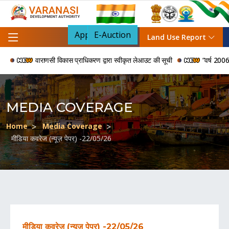
Apply For NOC
E-Auction
Land Use Report
वाराणसी विकास प्राधिकरण द्वारा स्वीकृत लेआउट की सूची
“वर्ष 2006 से 2
MEDIA COVERAGE
Home
Media Coverage
मीडिया कवरेज (न्यूज़ पेपर) -22/05/26
मीडिया कवरेज (न्यूज़ पेपर) -22/05/26