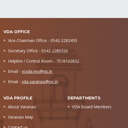
VDA OFFICE
Vice-Chairman Office - 0542-2282455
Secretary Office - 0542-2280326
Helpline / Control Room - 7518102822
Email -
vcvda.vns@nic.in
Email -
vda-varanasi@nic.in
VDA PROFILE
DEPARTMENTS
About Varanasi
VDA Board Members
Varanasi Map
Contact us