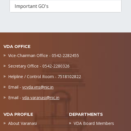
Important GO's
VDA OFFICE
Vice-Chairman Office - 0542-2282455
Secretary Office - 0542-2280326
Helpline / Control Room - 7518102822
Email -
vcvda.vns@nic.in
Email -
vda-varanasi@nic.in
VDA PROFILE
DEPARTMENTS
About Varanasi
VDA Board Members