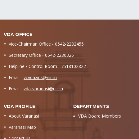
VDA OFFICE
Vice-Chairman Office - 0542-2282455
Secretary Office - 0542-2280326
Helpline / Control Room - 7518102822
Email -
vcvda.vns@nic.in
Email -
vda-varanasi@nic.in
VDA PROFILE
DEPARTMENTS
About Varanasi
VDA Board Members
Varanasi Map
Contact us